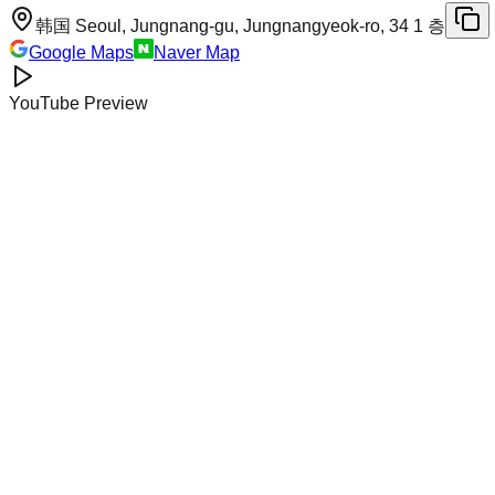
韩国 Seoul, Jungnang-gu, Jungnangyeok-ro, 34 1 층
Google Maps
Naver Map
YouTube Preview