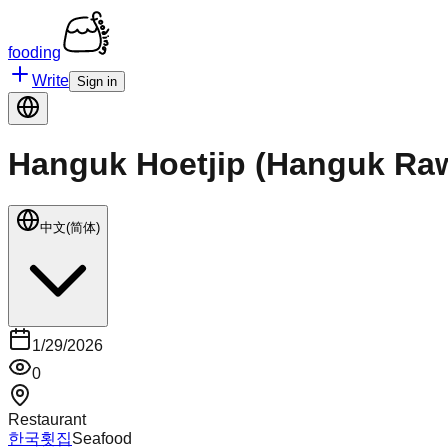
fooding
Write
Sign in
Hanguk Hoetjip (Hanguk Raw
中文(简体)
1/29/2026
0
Restaurant
한국횟집
Seafood