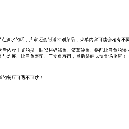
！如果点酒水的话，店家还会附送特别菜品，菜单内容可能会稍有不
然后依次上桌的是：味噌烤银鳕鱼、清蒸鲍鱼、搭配比目鱼的海
鱼与炸虾、比目鱼寿司、三文鱼寿司，最后是韩式辣鱼汤收尾！
样的餐厅可遇不可求！