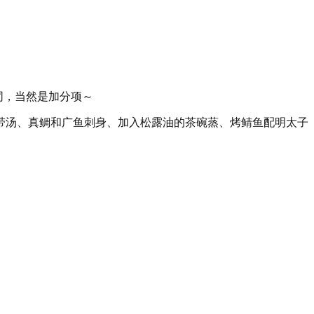
同，当然是加分项～
带汤、真鲷和广鱼刺身、加入松露油的茶碗蒸、烤鲭鱼配明太子