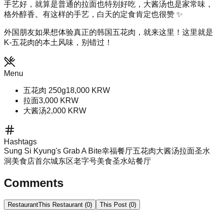
手艺好，就算是普通的拉面也特别好吃，大酱汤也是家常味，
格外醇香。有这样的手艺，白天的定食肯定也很赞 ✨
外国朋友如果想体验真正的韩国五花肉，就来这里！这里就是
K-五花肉的本土风味，别错过！
Menu
五花肉 250g
18,000
KRW
拉面
3,000
KRW
大酱汤
2,000
KRW
Hashtags
Sung Si Kyung's Grab A Bite
幸福餐厅
五花肉
大酱汤
拉面
圣水
洞美食店
首尔城东区老字号美食
圣水站餐厅
Comments
Restaurant
This Restaurant
(
0
)
This Post
(
0
)