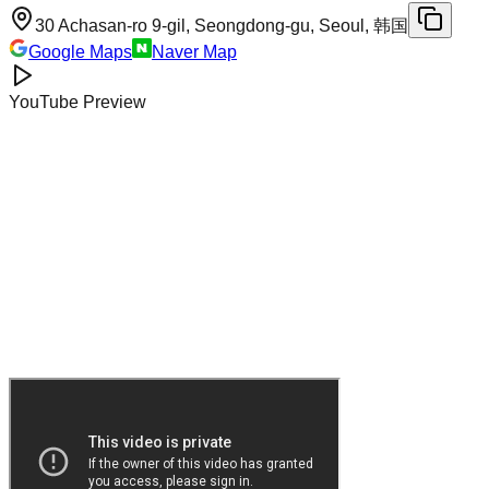
30 Achasan-ro 9-gil, Seongdong-gu, Seoul, 韩国
Google Maps
Naver Map
YouTube Preview