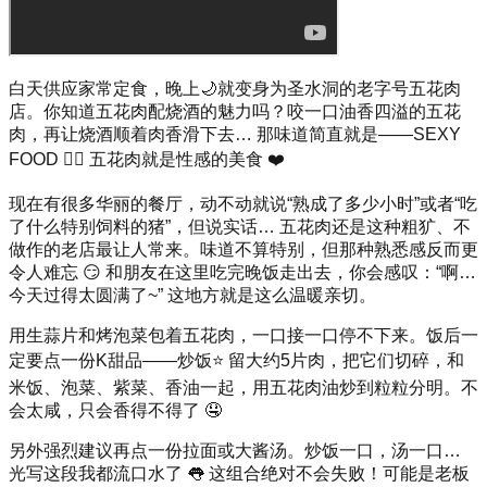
白天供应家常定食，晚上🌙就变身为圣水洞的老字号五花肉
店。你知道五花肉配烧酒的魅力吗？咬一口油香四溢的五花
肉，再让烧酒顺着肉香滑下去… 那味道简直就是——SEXY
FOOD 👍🏻 五花肉就是性感的美食 ❤️
现在有很多华丽的餐厅，动不动就说“熟成了多少小时”或者“吃
了什么特别饲料的猪”，但说实话… 五花肉还是这种粗犷、不
做作的老店最让人常来。味道不算特别，但那种熟悉感反而更
令人难忘 😏 和朋友在这里吃完晚饭走出去，你会感叹：“啊…
今天过得太圆满了~” 这地方就是这么温暖亲切。
用生蒜片和烤泡菜包着五花肉，一口接一口停不下来。饭后一
定要点一份K甜品——炒饭⭐️ 留大约5片肉，把它们切碎，和
米饭、泡菜、紫菜、香油一起，用五花肉油炒到粒粒分明。不
会太咸，只会香得不得了 🤤
另外强烈建议再点一份拉面或大酱汤。炒饭一口，汤一口…
光写这段我都流口水了 👅 这组合绝对不会失败！可能是老板