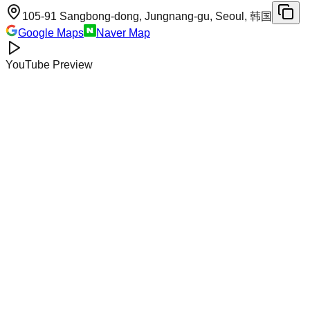
105-91 Sangbong-dong, Jungnang-gu, Seoul, 韩国
Google Maps
Naver Map
YouTube Preview