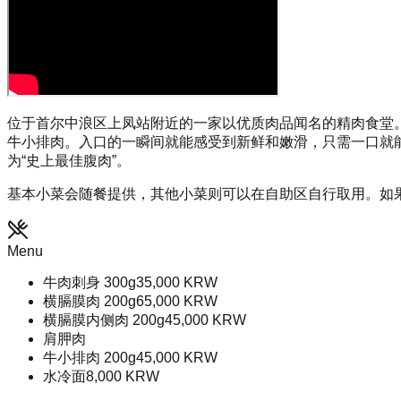
位于首尔中浪区上凤站附近的一家以优质肉品闻名的精肉食堂
牛小排肉。入口的一瞬间就能感受到新鲜和嫩滑，只需一口就
为“史上最佳腹肉”。
基本小菜会随餐提供，其他小菜则可以在自助区自行取用。如
Menu
牛肉刺身 300g
35,000
KRW
横膈膜肉 200g
65,000
KRW
横膈膜内侧肉 200g
45,000
KRW
肩胛肉
牛小排肉 200g
45,000
KRW
水冷面
8,000
KRW