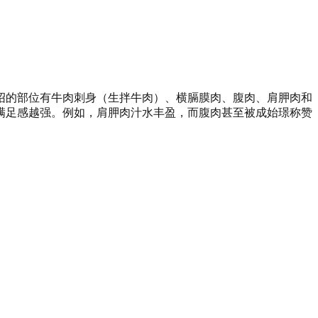
绍的部位有牛肉刺身（生拌牛肉）、横膈膜肉、腹肉、肩胛肉和
满足感越强。例如，肩胛肉汁水丰盈，而腹肉甚至被成始璟称赞