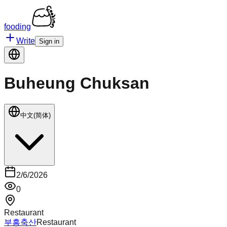
fooding
Write
Sign in
Buheung Chuksan
中文(简体)
2/6/2026
0
Restaurant
부흥축산
Restaurant