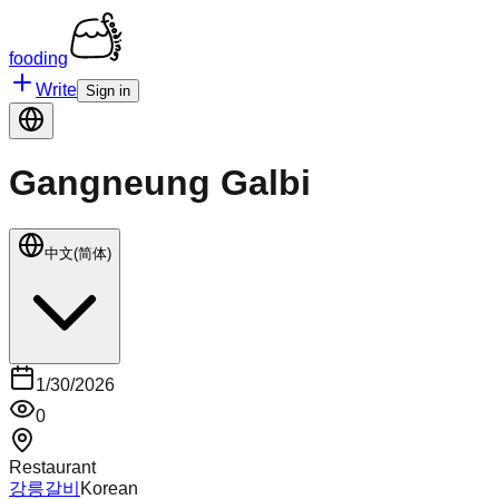
fooding
Write
Sign in
Gangneung Galbi
中文(简体)
1/30/2026
0
Restaurant
강릉갈비
Korean