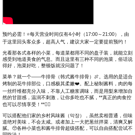
预约必需！⭐️每天营业时间仅有4小时（17:00～21:00），由
于这里回头客众多，超高人气，建议大家一定要提前预约！
光看那各式各样的小菜，每道菜都用不同的盘子装，就能立刻
感受到地道美食的气息。而且这里有三种不同的泡菜，俗话说
得好，泡菜好吃，整顿饭就没问题了！
菜单？就一个——牛排骨（韩式酱牛排骨）🍖。选用的是适合
烤制的花牛排部位，口感极其柔嫩❤️。配上秘制酱料，肉的每
一丝纤维都充分入味，不靠人工糖浆调味，而是用梨来增加自
然的甘甜感，温润不刺激，让你多吃也不腻，**真正的肉食控
也可以尽情享受！**👍🏻
可以搭配他们家的乡村风味酱（막장），虽然卖相普通，但味
道绝对美味，不会太咸。或者加上一大把葱丝拌菜，清爽又解
腻。🥺各种小菜也和酱牛排骨超级搭配，可以自由搭配尝试不
同吃法！