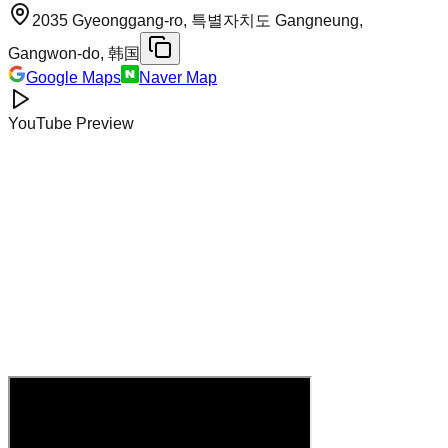
2035 Gyeonggang-ro, 특별자치도 Gangneung,
Gangwon-do, 韩国
Google Maps
Naver Map
YouTube Preview