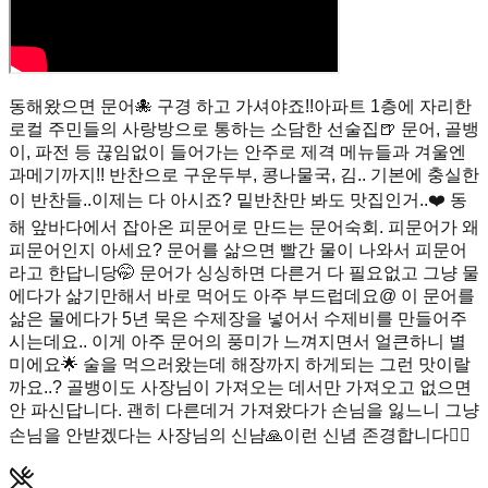
동해왔으면 문어🐙 구경 하고 가셔야죠!!아파트 1층에 자리한
로컬 주민들의 사랑방으로 통하는 소담한 선술집🍺 문어, 골뱅
이, 파전 등 끊임없이 들어가는 안주로 제격 메뉴들과 겨울엔
과메기까지!! 반찬으로 구운두부, 콩나물국, 김.. 기본에 충실한
이 반찬들..이제는 다 아시죠? 밑반찬만 봐도 맛집인거..❤️ 동
해 앞바다에서 잡아온 피문어로 만드는 문어숙회. 피문어가 왜
피문어인지 아세요? 문어를 삶으면 빨간 물이 나와서 피문어
라고 한답니당🤭 문어가 싱싱하면 다른거 다 필요없고 그냥 물
에다가 삶기만해서 바로 먹어도 아주 부드럽데요@ 이 문어를
삶은 물에다가 5년 묵은 수제장을 넣어서 수제비를 만들어주
시는데요.. 이게 아주 문어의 풍미가 느껴지면서 얼큰하니 별
미에요🌟 술을 먹으러왔는데 해장까지 하게되는 그런 맛이랄
까요..? 골뱅이도 사장님이 가져오는 데서만 가져오고 없으면
안 파신답니다. 괜히 다른데거 가져왔다가 손님을 잃느니 그냥
손님을 안받겠다는 사장님의 신냠🙏이런 신념 존경합니다👍🏻