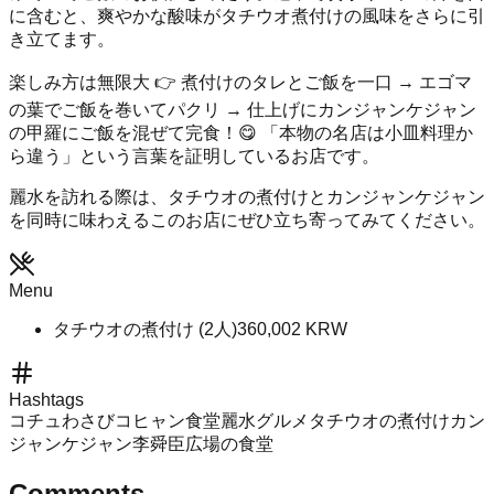
に含むと、爽やかな酸味がタチウオ煮付けの風味をさらに引
き立てます。
楽しみ方は無限大 👉 煮付けのタレとご飯を一口 → エゴマ
の葉でご飯を巻いてパクリ → 仕上げにカンジャンケジャン
の甲羅にご飯を混ぜて完食！😋 「本物の名店は小皿料理か
ら違う」という言葉を証明しているお店です。
麗水を訪れる際は、タチウオの煮付けとカンジャンケジャン
を同時に味わえるこのお店にぜひ立ち寄ってみてください。
Menu
タチウオの煮付け (2人)
360,002
KRW
Hashtags
コチュわさび
コヒャン食堂
麗水グルメ
タチウオの煮付け
カン
ジャンケジャン
李舜臣広場の食堂
Comments