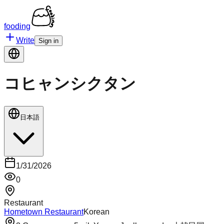
fooding
Write
Sign in
コヒャンシクタン
日本語
1/31/2026
0
Restaurant
Hometown Restaurant
Korean