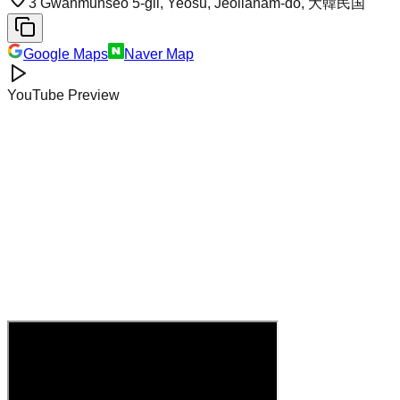
3 Gwanmunseo 5-gil, Yeosu, Jeollanam-do, 大韓民国
Google Maps
Naver Map
YouTube Preview